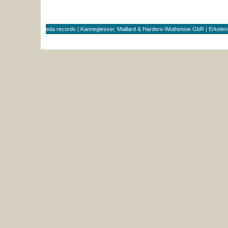
eda records | Kannegiesser, Maillard & Harders-Wuthenow GbR | Erkele