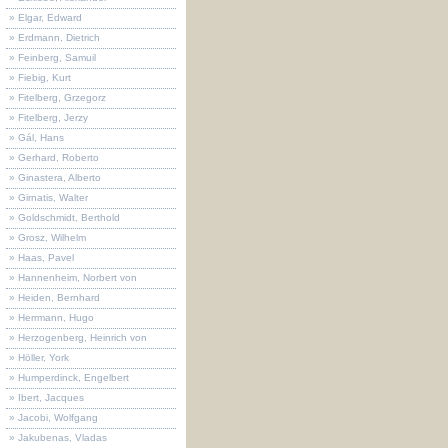
» Elgar, Edward
» Erdmann, Dietrich
» Feinberg, Samuil
» Fiebig, Kurt
» Fitelberg, Grzegorz
» Fitelberg, Jerzy
» Gál, Hans
» Gerhard, Roberto
» Ginastera, Alberto
» Girnatis, Walter
» Goldschmidt, Berthold
» Grosz, Wilhelm
» Haas, Pavel
» Hannenheim, Norbert von
» Heiden, Bernhard
» Herrmann, Hugo
» Herzogenberg, Heinrich von
» Höller, York
» Humperdinck, Engelbert
» Ibert, Jacques
» Jacobi, Wolfgang
» Jakubenas, Vladas