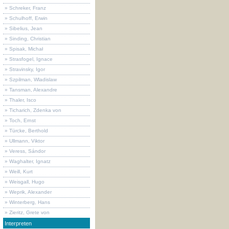
» Schreker, Franz
» Schulhoff, Erwin
» Sibelius, Jean
» Sinding, Christian
» Spisak, Michał
» Strasfogel, Ignace
» Stravinsky, Igor
» Szpilman, Wladislaw
» Tansman, Alexandre
» Thaler, Isco
» Ticharich, Zdenka von
» Toch, Ernst
» Türcke, Berthold
» Ullmann, Viktor
» Veress, Sándor
» Waghalter, Ignatz
» Weill, Kurt
» Weisgall, Hugo
» Weprik, Alexander
» Winterberg, Hans
» Zieritz, Grete von
Interpreten