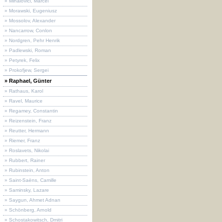
» Mihalovici, Marcel
» Morawski, Eugeniusz
» Mossolov, Alexander
» Nancarrow, Conlon
» Nordgren, Pehr Henrik
» Padlewski, Roman
» Petyrek, Felix
» Prokofjew, Sergei
» Raphael, Günter
» Rathaus, Karol
» Ravel, Maurice
» Regamey, Constantin
» Reizenstein, Franz
» Reutter, Hermann
» Riemer, Franz
» Roslavets, Nikolai
» Rubbert, Rainer
» Rubinstein, Anton
» Saint-Saëns, Camille
» Saminsky, Lazare
» Saygun, Ahmet Adnan
» Schönberg, Arnold
» Schostakowitsch, Dmitri