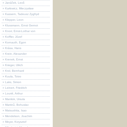
» Janáček, Leoš
» Karłowicz, Mieczysław
» Kassern, Tadeusz Zygfryd
» Klepper, Leon
» Klussmann, Ernst Gernot
» Knorr, Ernst-Lothar von
» Koffler, Józef
» Kornauth, Egon
» Krása, Hans
» Krein, Alexander
» Krenek, Ernst
» Krieger, Ulrich
» Krol, Bernhard
» Kuula, Toivo
» Laks, Simon
» Leinert, Friedrich
» Lourié, Arthur
» Mamlok, Ursula
» Martinů, Bohuslav
» Matsushita, Isao
» Mendelson, Joachim
» Meyer, Krzysztof