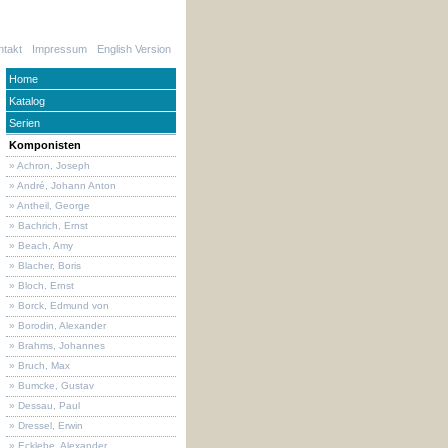
ntakt
Impressum
English Version
Home
Katalog
Serien
Komponisten
» Achron, Joseph
» André, Johann Anton
» Antheil, George
» Bachrich, Ernst
» Beach, Amy
» Blacher, Boris
» Bloch, Ernst
» Borck, Edmund von
» Borodin, Alexander
» Brahms, Johannes
» Bruch, Max
» Bumcke, Gustav
» Dessau, Paul
» Dressel, Erwin
» Ecklebe, Alexander