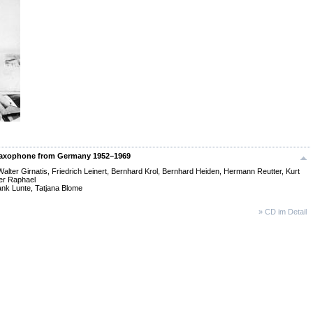
Saxophone from Germany 1952–1969
alter Girnatis, Friedrich Leinert, Bernhard Krol, Bernhard Heiden, Hermann Reutter, Kurt
ter Raphael
ank Lunte, Tatjana Blome
» CD im Detail