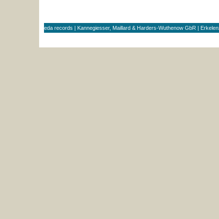
eda records | Kannegiesser, Maillard & Harders-Wuthenow GbR | Erkele