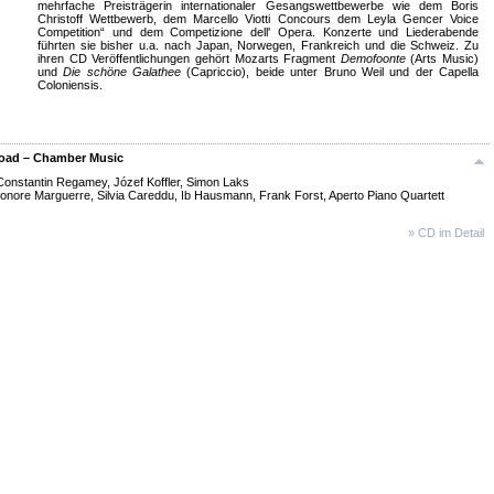
mehrfache Preisträgerin internationaler Gesangswettbewerbe wie dem Boris
Christoff Wettbewerb, dem Marcello Viotti Concours dem Leyla Gencer Voice
Competition“ und dem Competizione dell' Opera. Konzerte und Liederabende
führten sie bisher u.a. nach Japan, Norwegen, Frankreich und die Schweiz. Zu
ihren CD Veröffentlichungen gehört Mozarts Fragment
Demofoonte
(Arts Music)
und
Die schöne Galathee
(Capriccio), beide unter Bruno Weil und der Capella
Coloniensis.
oad – Chamber Music
Constantin Regamey, Józef Koffler, Simon Laks
eonore Marguerre, Silvia Careddu, Ib Hausmann, Frank Forst, Aperto Piano Quartett
» CD im Detail