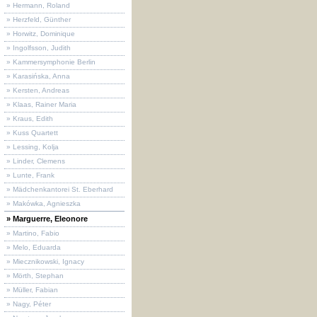
» Hermann, Roland
» Herzfeld, Günther
» Horwitz, Dominique
» Ingolfsson, Judith
» Kammersymphonie Berlin
» Karasińska, Anna
» Kersten, Andreas
» Klaas, Rainer Maria
» Kraus, Edith
» Kuss Quartett
» Lessing, Kolja
» Linder, Clemens
» Lunte, Frank
» Mädchenkantorei St. Eberhard
» Makówka, Agnieszka
» Marguerre, Eleonore
» Martino, Fabio
» Melo, Eduarda
» Miecznikowski, Ignacy
» Mörth, Stephan
» Müller, Fabian
» Nagy, Péter