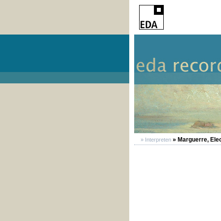
» Marguerre, Ele
» Interpreten