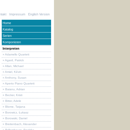
ntakt
Impressum
English Version
Home
Katalog
Serien
Komponisten
Interpreten
» Adamello Quartett
» Agard, Patrick
» Allan, Michael
» Amiel, Kévin
» Anthony, Susan
» Aperto Piano Quartett
» Baianu, Adrian
» Becker, Kristi
» Bitter, Adele
» Blome, Tatjana
» Borowicz, Łukasz
» Borowski, Daniel
» Breitenbach, Alexander
» Brillembourg, Fredrika