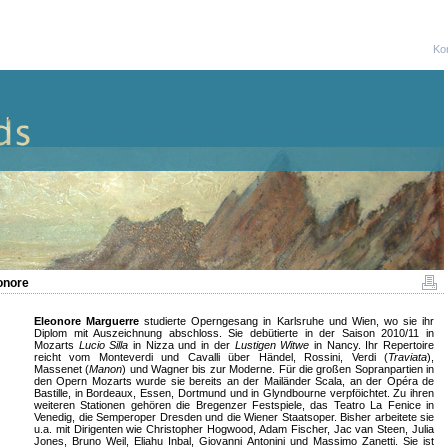
Ko
onore
Eleonore Marguerre
studierte Operngesang in Karlsruhe und Wien, wo sie ihr
Diplom mit Auszeichnung abschloss. Sie debütierte in der Saison 2010/11 in
Mozarts
Lucio Silla
in Nizza und in der
Lustigen Witwe
in Nancy. Ihr Repertoire
reicht vom Monteverdi und Cavalli über Händel, Rossini, Verdi (
Traviata
),
Massenet (
Manon
) und Wagner bis zur Moderne. Für die großen Sopranpartien in
den Opern Mozarts wurde sie bereits an der Mailänder Scala, an der Opéra de
Bastille, in Bordeaux, Essen, Dortmund und in Glyndbourne verpföichtet. Zu ihren
weiteren Stationen gehören die Bregenzer Festspiele, das Teatro La Fenice in
Venedig, die Semperoper Dresden und die Wiener Staatsoper. Bisher arbeitete sie
u.a. mit Dirigenten wie Christopher Hogwood, Adam Fischer, Jac van Steen, Julia
Jones, Bruno Weil, Eliahu Inbal, Giovanni Antonini und Massimo Zanetti. Sie ist