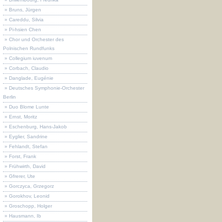
» Bruns, Jürgen
» Careddu, Silvia
» Pi-hsien Chen
» Chor und Orchester des
Polnischen Rundfunks
» Collegium iuvenum
» Corbach, Claudio
» Danglade, Eugénie
» Deutsches Symphonie-Orchester
Berlin
» Duo Blome Lunte
» Ernst, Moritz
» Eschenburg, Hans-Jakob
» Eyglier, Sandrine
» Fehlandt, Stefan
» Forst, Frank
» Frühwirth, David
» Gfrerer, Ute
» Gorczyca, Grzegorz
» Gorokhov, Leonid
» Groschopp, Holger
» Hausmann, Ib