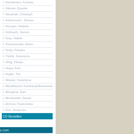
» Sienkiewicz, Andrzej
» Silesian Quartet
» Slowinski, Christoph
» Stefanovich, Tamara
» Stoupel, Vladimir
» Süßmuth, Gernot
» Suty, Valérie
» Tomaszewski, Adam
» Tardy, Frédéric
» Trylnik, Katarzyna
» Uhlig, Florian
» Vegry, Ania
» Vogler, Tim
» Wasiak, Katarzyna
» Westfälische Kammerphilharmonie
» Westphal, Gert
» Wnukowski, Daniel
» Zichner, Frank-Immo
» Zurl, Johannes
CD Bestellen
ds.com