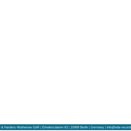
ard & Harders-Wuthenow GbR | Erkelenzdamm 63 | 10999 Berlin | Germany | info@eda-recor