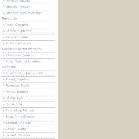
» Nemtsov, Jascha
» Obstfeld, Frieder
» Orchester des Polnischen
Rundfunks
» Pazik, Grzegorz
» Petersen Quartett
» Petersen, Ulrike
» Philharmonisches
Kammerorchester Warschau
» Pihtipudas Kvintetti
» Polish Sinfonia Iuventus
Orchestra
» Polish String Quartet Berlin
» Powell, Jonathan
» Reinecke, Frank
» Rohde, Hartmut
» Rovery, Cyril
» Rubio, Lola
» Sanderling, Michael
» Sayn, Anna Christin
» Schmidt, Andreas
» Schoch, Andre
» Seibert, Christian