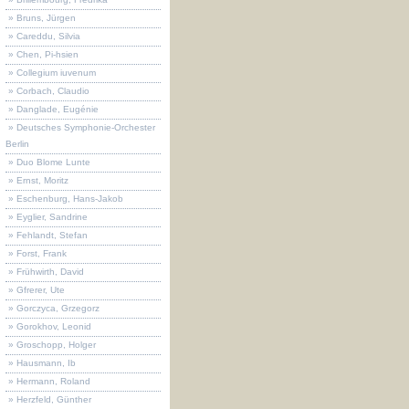
» Bruns, Jürgen
» Careddu, Silvia
» Chen, Pi-hsien
» Collegium iuvenum
» Corbach, Claudio
» Danglade, Eugénie
» Deutsches Symphonie-Orchester
Berlin
» Duo Blome Lunte
» Ernst, Moritz
» Eschenburg, Hans-Jakob
» Eyglier, Sandrine
» Fehlandt, Stefan
» Forst, Frank
» Frühwirth, David
» Gfrerer, Ute
» Gorczyca, Grzegorz
» Gorokhov, Leonid
» Groschopp, Holger
» Hausmann, Ib
» Hermann, Roland
» Herzfeld, Günther