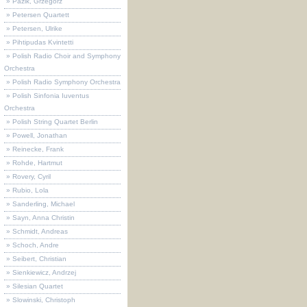
» Pazik, Grzegorz
» Petersen Quartett
» Petersen, Ulrike
» Pihtipudas Kvintetti
» Polish Radio Choir and Symphony
Orchestra
» Polish Radio Symphony Orchestra
» Polish Sinfonia Iuventus
Orchestra
» Polish String Quartet Berlin
» Powell, Jonathan
» Reinecke, Frank
» Rohde, Hartmut
» Rovery, Cyril
» Rubio, Lola
» Sanderling, Michael
» Sayn, Anna Christin
» Schmidt, Andreas
» Schoch, Andre
» Seibert, Christian
» Sienkiewicz, Andrzej
» Silesian Quartet
» Slowinski, Christoph