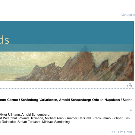
Contact u
mann: Cornet / Schönberg-Variationen, Arnold Schoenberg: Ode an Napoleon / Sechs
Viktor Ullmann, Arnold Schoenberg
rt Westphal, Roland Hermann, Michael Allan, Günther Herzfeld, Frank-Immo Zichner, Tim
k Reinecke, Stefan Fehlandt, Michael Sanderling
» CD im Detail