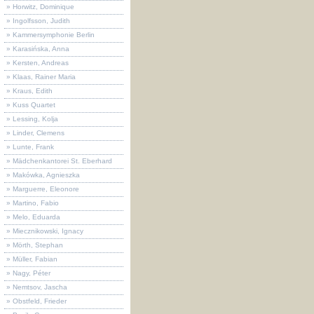
» Horwitz, Dominique
» Ingolfsson, Judith
» Kammersymphonie Berlin
» Karasińska, Anna
» Kersten, Andreas
» Klaas, Rainer Maria
» Kraus, Edith
» Kuss Quartet
» Lessing, Kolja
» Linder, Clemens
» Lunte, Frank
» Mädchenkantorei St. Eberhard
» Makówka, Agnieszka
» Marguerre, Eleonore
» Martino, Fabio
» Melo, Eduarda
» Miecznikowski, Ignacy
» Mörth, Stephan
» Müller, Fabian
» Nagy, Péter
» Nemtsov, Jascha
» Obstfeld, Frieder