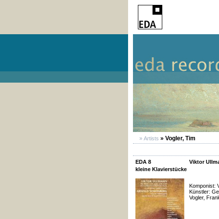
» Vogler, Tim
» Artists
EDA 8
Viktor Ull
kleine Klavierstücke
Komponist: 
Künstler: Ge
Vogler, Fran