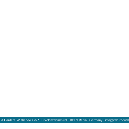
ard & Harders-Wuthenow GbR | Erkelenzdamm 63 | 10999 Berlin | Germany | info@eda-recor