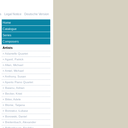
s
Legal Notice
Deutsche Version
Home
Catalogue
Series
Composers
Artists
» Adamello Quartet
» Agard, Patrick
» Allan, Michael
» Amiel, Michael
» Anthony, Susan
» Aperto Piano Quartet
» Baianu, Adrian
» Becker, Kristi
» Bitter, Adele
» Blome, Tatjana
» Borowicz, Łukasz
» Borowski, Daniel
» Breitenbach, Alexander
» Brillembourg, Fredrika