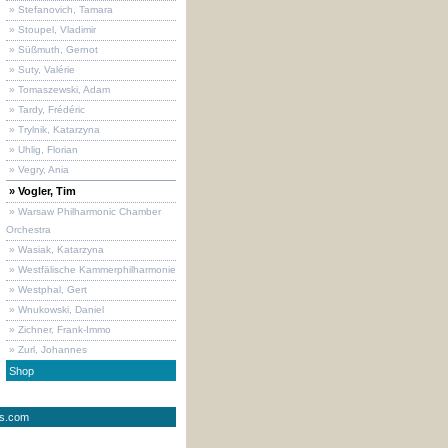
» Stefanovich, Tamara
» Stoupel, Vladimir
» Süßmuth, Gernot
» Suty, Valérie
» Tomaszewski, Adam
» Tardy, Frédéric
» Trylnik, Katarzyna
» Uhlig, Florian
» Vegry, Ania
» Vogler, Tim
» Warsaw Philharmonic Chamber
Orchestra
» Wasiak, Katarzyna
» Westfälische Kammerphilharmonie
» Westphal, Gert
» Wnukowski, Daniel
» Zichner, Frank-Immo
» Zurl, Johannes
Shop
ds.com