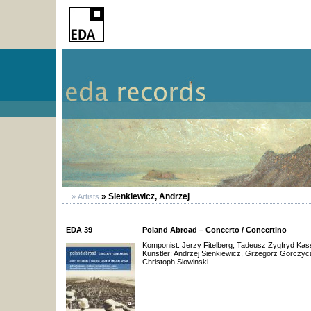
» Sienkiewicz, Andrzej
» Artists
EDA 39
Poland Abroad – Concerto / Concertino
Komponist: Jerzy Fitelberg, Tadeusz Zygfryd Kas
Künstler: Andrzej Sienkiewicz, Grzegorz Gorczy
Christoph Slowinski