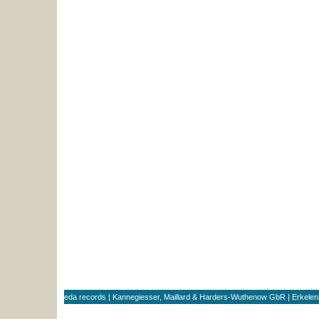
eda records | Kannegiesser, Maillard & Harders-Wuthenow GbR | Erkele